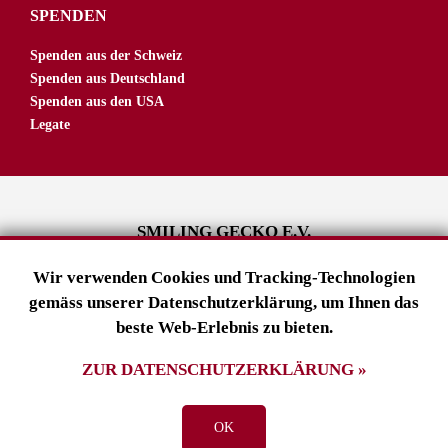
SPENDEN
Spenden aus der Schweiz
Spenden aus Deutschland
Spenden aus den USA
Legate
SMILING GECKO E.V.
Tuslingerstraße 23
Wir verwenden Cookies und Tracking-Technologien
79102 Freiburg
gemäss unserer Datenschutzerklärung, um Ihnen das
Deutschland
beste Web-Erlebnis zu bieten.
ZUR DATENSCHUTZERKLÄRUNG »
info@smilinggecko.d
e
Impressum
•
Datenschutz
OK