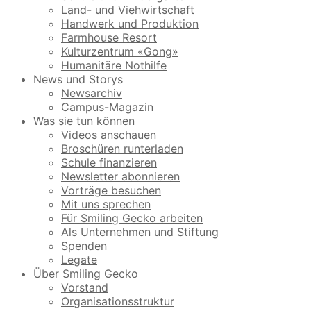
Land- und Viehwirtschaft
Handwerk und Produktion
Farmhouse Resort
Kulturzentrum «Gong»
Humanitäre Nothilfe
News und Storys
Newsarchiv
Campus-Magazin
Was sie tun können
Videos anschauen
Broschüren runterladen
Schule finanzieren
Newsletter abonnieren
Vorträge besuchen
Mit uns sprechen
Für Smiling Gecko arbeiten
Als Unternehmen und Stiftung
Spenden
Legate
Über Smiling Gecko
Vorstand
Organisationsstruktur